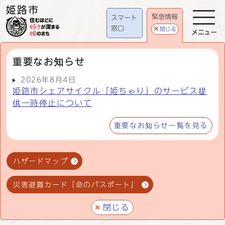
緊急情報
スマート
窓口
閉じる
メニュー
重要なお知らせ
2026年8月4日
姫路市シェアサイクル「姫ちゃり」のサービス提
供一時停止について
重要なお知らせ一覧を見る
ハザードマップ
災害避難カード「命のパスポート」
閉じる