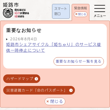
緊急情報
スマート
窓口
閉じる
メニュー
重要なお知らせ
2026年8月4日
姫路市シェアサイクル「姫ちゃり」のサービス提
供一時停止について
重要なお知らせ一覧を見る
ハザードマップ
災害避難カード「命のパスポート」
閉じる