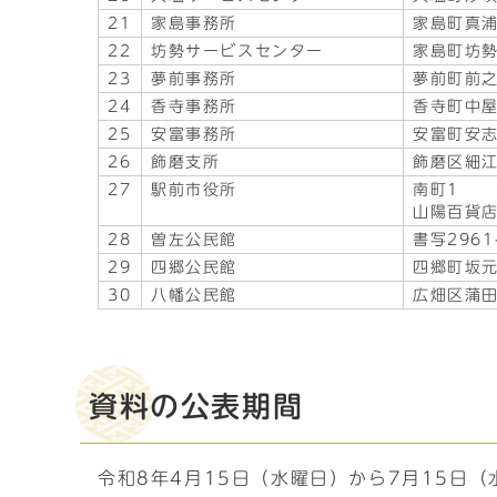
21
家島事務所
家島町真浦2
22
坊勢サービスセンター
家島町坊勢
23
夢前事務所
夢前町前之
24
香寺事務所
香寺町中屋
25
安富事務所
安富町安志
26
飾磨支所
飾磨区細江
27
駅前市役所
南町1
山陽百貨店
28
曽左公民館
書写2961
29
四郷公民館
四郷町坂元
30
八幡公民館
広畑区蒲田
資料の公表期間
令和8年4月15日（水曜日）から7月15日（