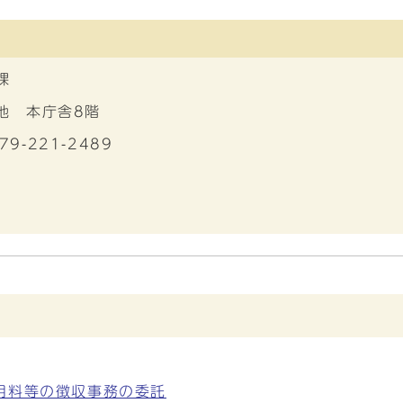
課
番地 本庁舎8階
79-221-2489
用料等の徴収事務の委託