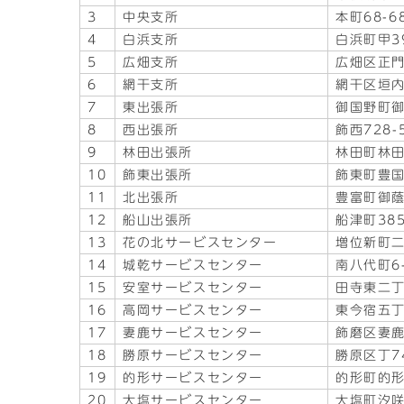
3
中央支所
本町68-6
4
白浜支所
白浜町甲39
5
広畑支所
広畑区正門
6
網干支所
網干区垣内
7
東出張所
御国野町御
8
西出張所
飾西728-
9
林田出張所
林田町林田
10
飾東出張所
飾東町豊国1
11
北出張所
豊富町御蔭
12
船山出張所
船津町38
13
花の北サービスセンター
増位新町二
14
城乾サービスセンター
南八代町6
15
安室サービスセンター
田寺東二丁
16
高岡サービスセンター
東今宿五丁
17
妻鹿サービスセンター
飾磨区妻鹿
18
勝原サービスセンター
勝原区丁7
19
的形サービスセンター
的形町的形1
20
大塩サービスセンター
大塩町汐咲