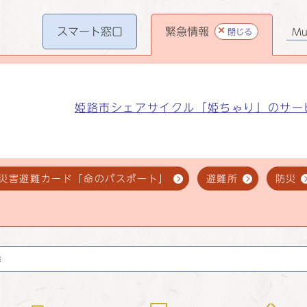
スマート
窓口
緊急情報
閉じる
Mul
姫路市シェアサイクル「姫ちゃり」のサー
災害避難カード「命のパスポート」
避難所
防災