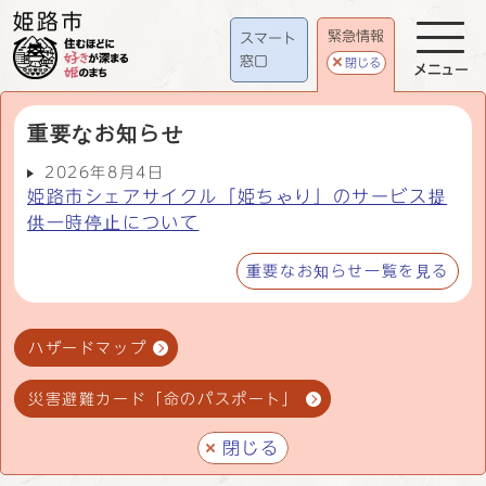
緊急情報
スマート
窓口
閉じる
メニュー
重要なお知らせ
2026年8月4日
姫路市シェアサイクル「姫ちゃり」のサービス提
供一時停止について
重要なお知らせ一覧を見る
ハザードマップ
災害避難カード「命のパスポート」
閉じる