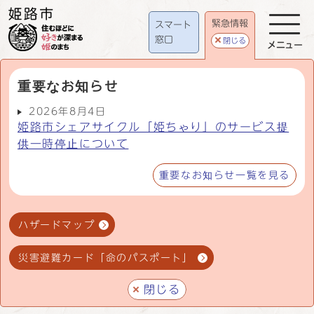
緊急情報
スマート
窓口
閉じる
メニュー
重要なお知らせ
2026年8月4日
姫路市シェアサイクル「姫ちゃり」のサービス提
供一時停止について
重要なお知らせ一覧を見る
ハザードマップ
災害避難カード「命のパスポート」
閉じる