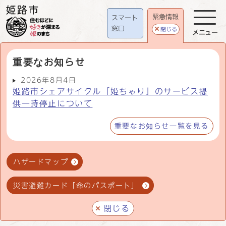
緊急情報
スマート
窓口
閉じる
メニュー
重要なお知らせ
2026年8月4日
姫路市シェアサイクル「姫ちゃり」のサービス提
供一時停止について
重要なお知らせ一覧を見る
ハザードマップ
災害避難カード「命のパスポート」
閉じる