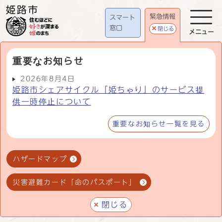
緊急情報
スマート
窓口
閉じる
メニュー
重要なお知らせ
2026年8月4日
姫路市シェアサイクル「姫ちゃり」のサービス提
供一時停止について
重要なお知らせ一覧を見る
ハザードマップ
災害避難カード「命のパスポート」
閉じる