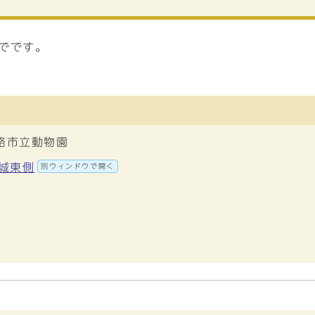
までです。
路市立動物園
路城東側
別ウィンドウで開く