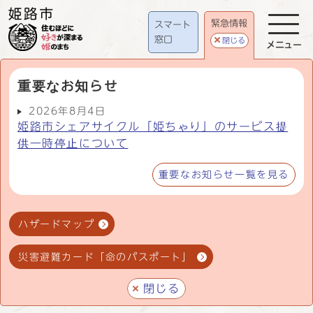
緊急情報
スマート
窓口
閉じる
メニュー
重要なお知らせ
2026年8月4日
姫路市シェアサイクル「姫ちゃり」のサービス提
供一時停止について
重要なお知らせ一覧を見る
ハザードマップ
災害避難カード「命のパスポート」
閉じる