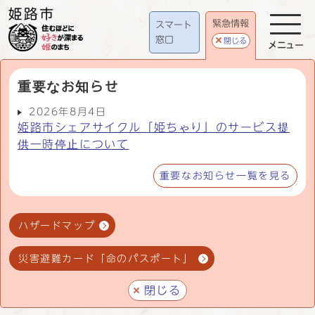
緊急情報
スマート
窓口
閉じる
メニュー
重要なお知らせ
2026年8月4日
姫路市シェアサイクル「姫ちゃり」のサービス提
供一時停止について
重要なお知らせ一覧を見る
ハザードマップ
災害避難カード「命のパスポート」
閉じる