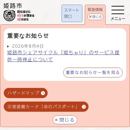
緊急情報
スマート
窓口
閉じる
メニュー
重要なお知らせ
2026年8月4日
姫路市シェアサイクル「姫ちゃり」のサービス提
供一時停止について
重要なお知らせ一覧を見る
ハザードマップ
災害避難カード「命のパスポート」
閉じる