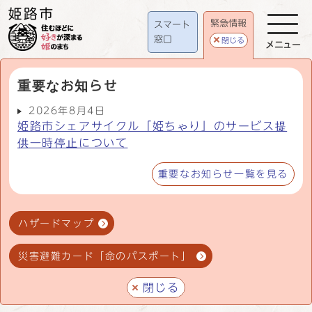
緊急情報
スマート
窓口
閉じる
メニュー
重要なお知らせ
2026年8月4日
姫路市シェアサイクル「姫ちゃり」のサービス提
供一時停止について
重要なお知らせ一覧を見る
ハザードマップ
災害避難カード「命のパスポート」
閉じる