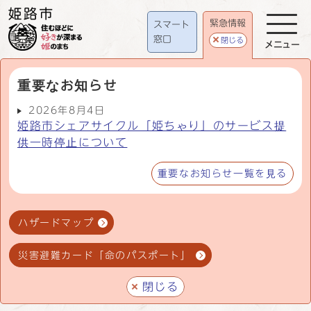
緊急情報
スマート
窓口
閉じる
メニュー
重要なお知らせ
2026年8月4日
姫路市シェアサイクル「姫ちゃり」のサービス提
供一時停止について
重要なお知らせ一覧を見る
ハザードマップ
災害避難カード「命のパスポート」
閉じる