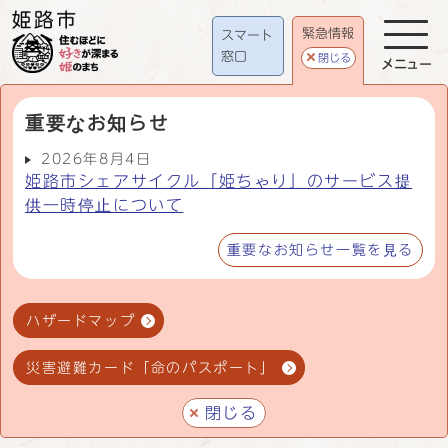
緊急情報
スマート
窓口
閉じる
メニュー
重要なお知らせ
2026年8月4日
姫路市シェアサイクル「姫ちゃり」のサービス提
供一時停止について
重要なお知らせ一覧を見る
ハザードマップ
災害避難カード「命のパスポート」
閉じる