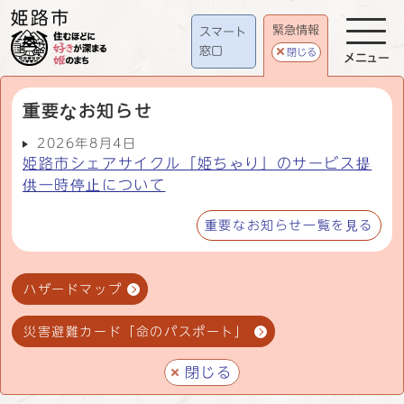
緊急情報
スマート
窓口
閉じる
メニュー
重要なお知らせ
2026年8月4日
姫路市シェアサイクル「姫ちゃり」のサービス提
供一時停止について
重要なお知らせ一覧を見る
ハザードマップ
災害避難カード「命のパスポート」
閉じる