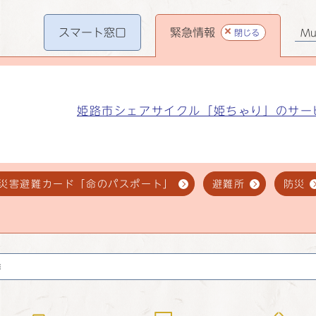
スマート
窓口
緊急情報
閉じる
Mul
姫路市シェアサイクル「姫ちゃり」のサー
災害避難カード「命のパスポート」
避難所
防災