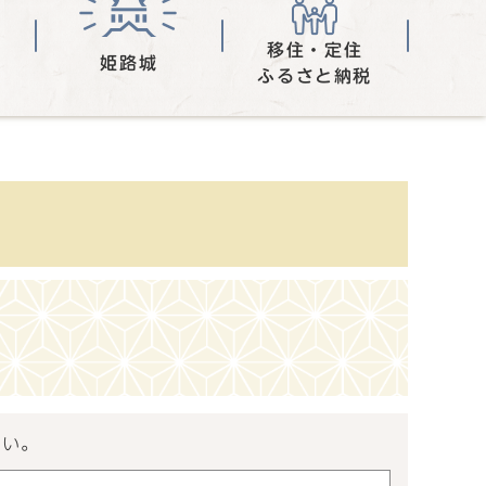
移住・定住
姫路城
ふるさと納税
さい。