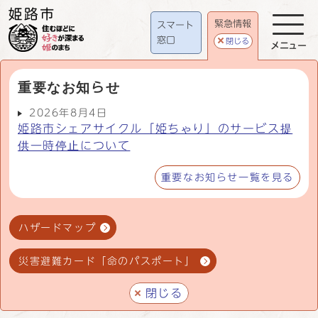
緊急情報
スマート
窓口
閉じる
メニュー
重要なお知らせ
2026年8月4日
姫路市シェアサイクル「姫ちゃり」のサービス提
供一時停止について
重要なお知らせ一覧を見る
ハザードマップ
災害避難カード「命のパスポート」
閉じる