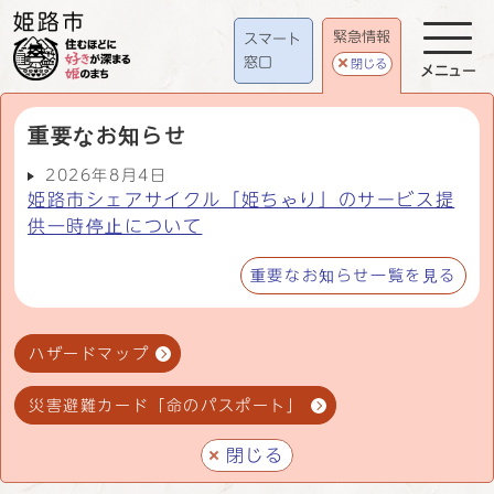
緊急情報
スマート
窓口
閉じる
メニュー
重要なお知らせ
2026年8月4日
姫路市シェアサイクル「姫ちゃり」のサービス提
供一時停止について
重要なお知らせ一覧を見る
ハザードマップ
災害避難カード「命のパスポート」
閉じる