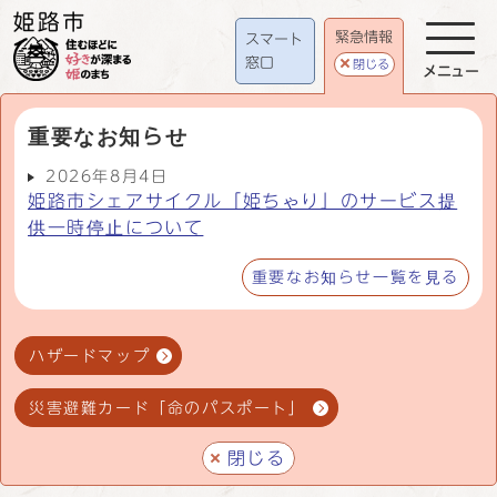
緊急情報
スマート
窓口
閉じる
メニュー
重要なお知らせ
2026年8月4日
姫路市シェアサイクル「姫ちゃり」のサービス提
供一時停止について
重要なお知らせ一覧を見る
ハザードマップ
災害避難カード「命のパスポート」
閉じる