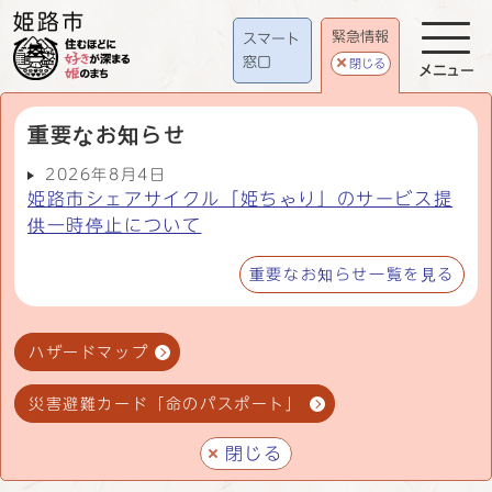
緊急情報
スマート
窓口
閉じる
メニュー
重要なお知らせ
2026年8月4日
姫路市シェアサイクル「姫ちゃり」のサービス提
供一時停止について
重要なお知らせ一覧を見る
ハザードマップ
災害避難カード「命のパスポート」
閉じる