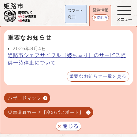
緊急情報
スマート
窓口
閉じる
メニュー
重要なお知らせ
2026年8月4日
姫路市シェアサイクル「姫ちゃり」のサービス提
供一時停止について
重要なお知らせ一覧を見る
ハザードマップ
災害避難カード「命のパスポート」
閉じる