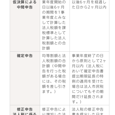
仮決算による
業年度開始の
以後6ヶ月を経過し
中間申告
日以後6ヶ月
た日から2ヶ月以内
の期間を1事
業年度とみな
して計算した
法人税額を課
税標準として
計算した法人
税割額との合
計額
確定申告
均等割額と法
事業年度終了の日
人税割額の合
から原則として2ヶ
計額（中間申
月以内（法人税に
告を行った税
おいて確定申告書
額がある場合
提出期限延長の特
には、その税
例の適用を受けた
額を差し引き
場合は法人市民税
ます。）
についてもその期
間だけ延長されま
す。）
修正申告
修正申告によ
法人税の修正申告
法人税に係る
り増加した法
書を提出した日ま