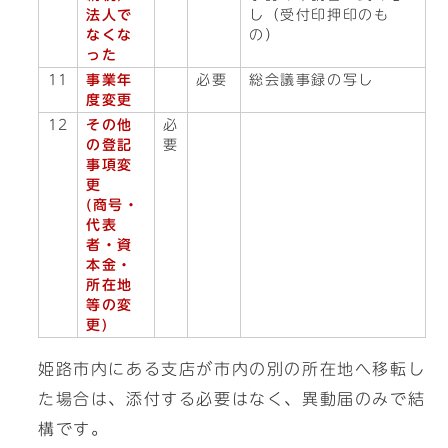
法人で
し（受付印押印のも
なくな
の）
った
11
事業年
必要
総会議事録の写し
度変更
12
その他
必
の登記
要
事項変
更
(商号・
代表
者・資
本金・
所在地
等の変
更)
姫路市内にある支店が市内の別の所在地へ移転し
た場合は、添付する必要はなく、異動届のみで結
構です。