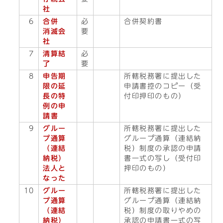
社
6
合併
必
合併契約書
消滅会
要
社
7
清算結
必
了
要
8
申告期
所轄税務署に提出した
限の延
申請書控のコピー（受
長の特
付印押印のもの）
例の申
請書
9
グルー
所轄税務署に提出した
プ通算
グループ通算（連結納
（連結
税）制度の承認の申請
納税）
書一式の写し（受付印
法人と
押印のもの）
なった
10
グルー
所轄税務署に提出した
プ通算
グループ通算（連結納
（連結
税）制度の取りやめの
納税）
承認の申請書一式の写