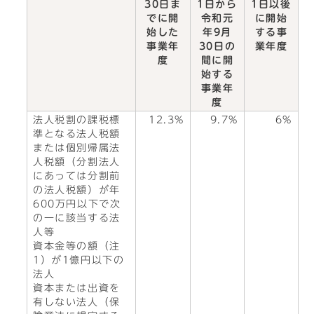
30日ま
1日から
1日以後
でに開
令和元
に開始
始した
年9月
する事
事業年
30日の
業年度
度
間に開
始する
事業年
度
法人税割の課税標
12.3%
9.7%
6%
準となる法人税額
または個別帰属法
人税額（分割法人
にあっては分割前
の法人税額）が年
600万円以下で次
の一に該当する法
人等
資本金等の額（注
1）が1億円以下の
法人
資本または出資を
有しない法人（保