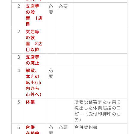
2
支店等
必
必要
の設
要
置 1店
目
2
支店等
の設
置 2店
目以降
3
支店等
の廃止
4
解散、
必
本店の
要
転出(市
内から
市外へ)
5
休業
所轄税務署または県に
提出した休業届控のコ
ピー（受付印押印のも
の）
6
合併
必
必要
合併契約書
存続会
要