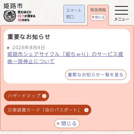
緊急情報
スマート
窓口
閉じる
メニュー
重要なお知らせ
2026年8月4日
姫路市シェアサイクル「姫ちゃり」のサービス提
供一時停止について
重要なお知らせ一覧を見る
ハザードマップ
災害避難カード「命のパスポート」
閉じる