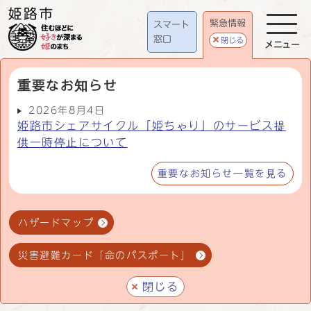
緊急情報
スマート
窓口
閉じる
メニュー
重要なお知らせ
2026年8月4日
姫路市シェアサイクル「姫ちゃり」のサービス提
供一時停止について
重要なお知らせ一覧を見る
ハザードマップ
災害避難カード「命のパスポート」
閉じる