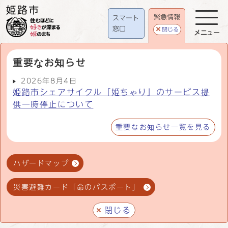
緊急情報
スマート
窓口
閉じる
メニュー
重要なお知らせ
2026年8月4日
姫路市シェアサイクル「姫ちゃり」のサービス提
供一時停止について
重要なお知らせ一覧を見る
ハザードマップ
災害避難カード「命のパスポート」
閉じる