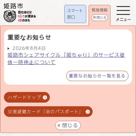
緊急情報
スマート
窓口
閉じる
メニュー
重要なお知らせ
2026年8月4日
姫路市シェアサイクル「姫ちゃり」のサービス提
供一時停止について
重要なお知らせ一覧を見る
ハザードマップ
災害避難カード「命のパスポート」
閉じる