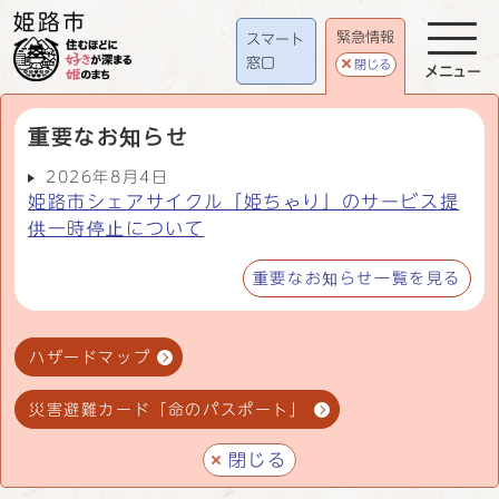
緊急情報
スマート
窓口
閉じる
メニュー
重要なお知らせ
2026年8月4日
姫路市シェアサイクル「姫ちゃり」のサービス提
供一時停止について
重要なお知らせ一覧を見る
ハザードマップ
災害避難カード「命のパスポート」
閉じる