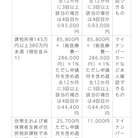
去12か月
去12か月
認で
に3回以上
に3回以上
きる
該当の場合
該当の場合
もの
は4回目か
は4回目か
ら93,000
ら93,000
円
円
課税所得145万
85,800円
85,800円
マイ
円以上380万円
＋（総医療
＋（総医療
ナン
未満（現役並み
費ー
費ー
バー
1）
286,000
286,000
カー
円）×1%
円）×1%
ドな
ただし申請
ただし申請
ど本
月を含め過
月を含め過
人確
去12か月
去12か月
認で
に3回以上
に3回以上
きる
該当の場合
該当の場合
もの
は4回目か
は4回目か
ら44,400
ら44,400
円
円
世帯主および被
25,700円
11,000円
マイ
保険者全員が住
ただし申請
ナン
民税非課税であ
月を含め過
バー