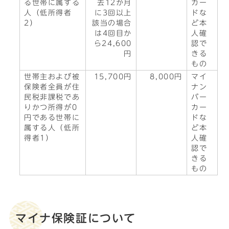
る世帯に属する
去12か月
カー
人（低所得者
に3回以上
ドな
2）
該当の場合
ど本
は4回目か
人確
ら24,600
認で
円
きる
もの
世帯主および被
15,700円
8,000円
マイ
保険者全員が住
ナン
民税非課税であ
バー
りかつ所得が0
カー
円である世帯に
ドな
属する人（低所
ど本
得者1）
人確
認で
きる
もの
マイナ保険証について