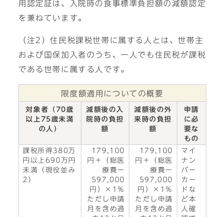
用認定証は、入院時の食事標準負担額の減額認定
を兼ねています。
（注2）住民税課税世帯に属する人とは、世帯主
および国保加入者のうち、一人でも住民税が課税
である世帯に属する人です。
限度額適用についての概要
対象者（70歳
減額後の入
減額後の外
申請
以上75歳未満
院時の負担
来時の負担
に必
の人）
額
額
要な
もの
課税所得380万
179,100
179,100
マイ
円以上690万円
円＋（総医
円＋（総医
ナン
未満（現役並み
療費ー
療費ー
バー
2）
597,000
597,000
カー
円）×1％
円）×1％
ドな
ただし申請
ただし申請
ど本
月を含め過
月を含め過
人確