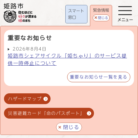
緊急情報
スマート
窓口
閉じる
メニュー
重要なお知らせ
2026年8月4日
姫路市シェアサイクル「姫ちゃり」のサービス提
供一時停止について
重要なお知らせ一覧を見る
ハザードマップ
災害避難カード「命のパスポート」
閉じる