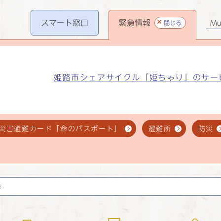
スマート
窓口
緊急情報
閉じる
Mul
姫路市シェアサイクル「姫ちゃり」のサー
災害避難カード「命のパスポート」
避難所
防災