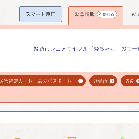
スマート
窓口
緊急情報
閉じる
Mul
姫路市シェアサイクル「姫ちゃり」のサー
災害避難カード「命のパスポート」
避難所
防災