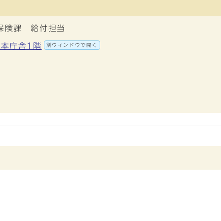
保険課 給付担当
 本庁舎1階
別ウィンドウで開く