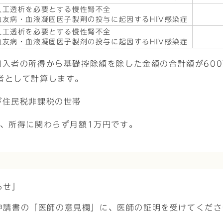
人工透析を必要とする慢性腎不全
血友病・血液凝固因子製剤の投与に起因するHIV感染症
人工透析を必要とする慢性腎不全
血友病・血液凝固因子製剤の投与に起因するHIV感染症
加入者の所得から基礎控除額を除した金額の合計額が60
者として計算します。
が住民税非課税の世帯
は、所得に関わらず月額1万円です。
らせ」
申請書の「医師の意見欄」に、医師の証明を受けてくださ