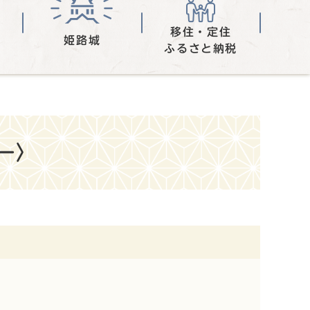
移住・定住
姫路城
ふるさと納税
ー〉