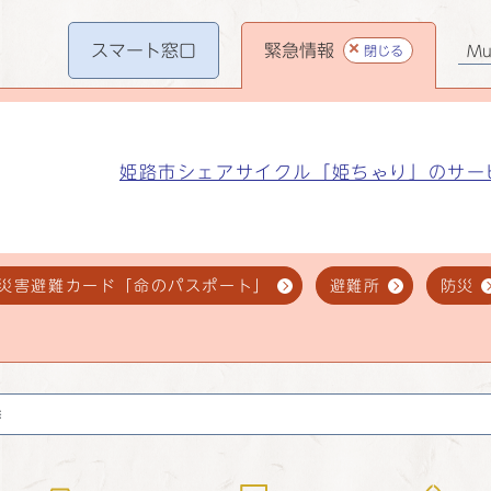
スマート
窓口
緊急情報
閉じる
Mul
姫路市シェアサイクル「姫ちゃり」のサー
災害避難カード「命のパスポート」
避難所
防災