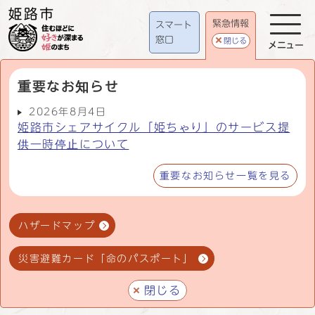
緊急情報
スマート
窓口
閉じる
メニュー
重要なお知らせ
2026年8月4日
姫路市シェアサイクル「姫ちゃり」のサービス提
供一時停止について
重要なお知らせ一覧を見る
ハザードマップ
災害避難カード「命のパスポート」
閉じる