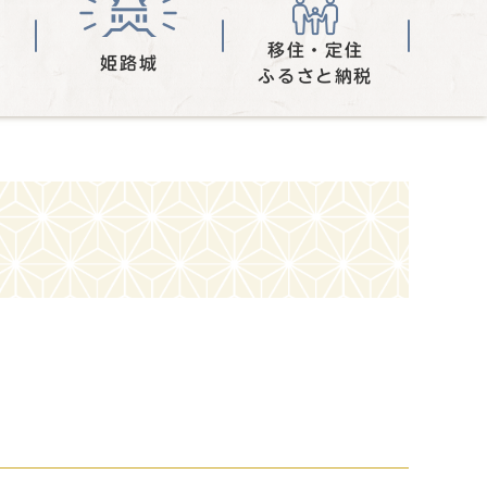
移住・定住
姫路城
ふるさと納税