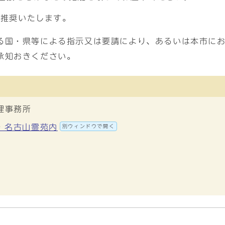
を推奨いたします。
る国・県等による指示又は要請により、あるいは本市に
承知おきください。
理事務所
号 名古山霊苑内
別ウィンドウで開く