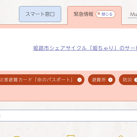
スマート
窓口
緊急情報
閉じる
Mul
姫路市シェアサイクル「姫ちゃり」のサー
災害避難カード「命のパスポート」
避難所
防災