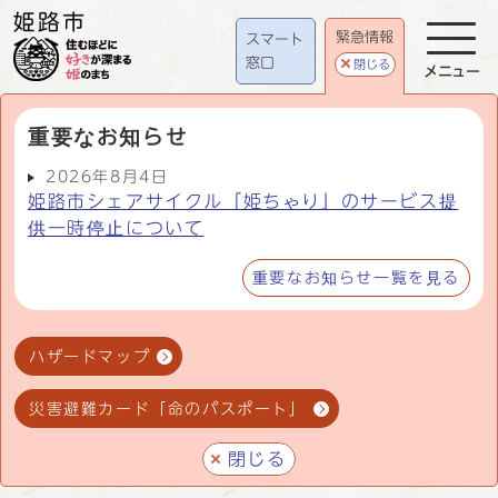
緊急情報
スマート
窓口
閉じる
メニュー
重要なお知らせ
2026年8月4日
姫路市シェアサイクル「姫ちゃり」のサービス提
供一時停止について
重要なお知らせ一覧を見る
ハザードマップ
災害避難カード「命のパスポート」
閉じる