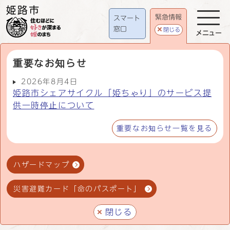
緊急情報
スマート
窓口
閉じる
メニュー
重要なお知らせ
2026年8月4日
姫路市シェアサイクル「姫ちゃり」のサービス提
供一時停止について
重要なお知らせ一覧を見る
ハザードマップ
災害避難カード「命のパスポート」
閉じる