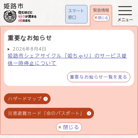
緊急情報
スマート
窓口
閉じる
メニュー
重要なお知らせ
2026年8月4日
姫路市シェアサイクル「姫ちゃり」のサービス提
供一時停止について
重要なお知らせ一覧を見る
ハザードマップ
災害避難カード「命のパスポート」
閉じる