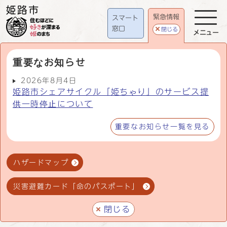
緊急情報
スマート
窓口
閉じる
メニュー
重要なお知らせ
2026年8月4日
姫路市シェアサイクル「姫ちゃり」のサービス提
供一時停止について
重要なお知らせ一覧を見る
ハザードマップ
災害避難カード「命のパスポート」
閉じる