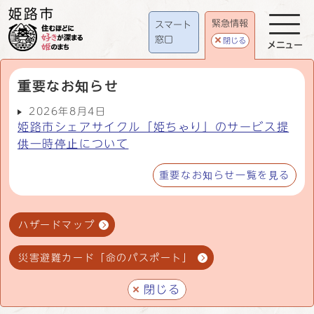
緊急情報
スマート
窓口
閉じる
メニュー
重要なお知らせ
2026年8月4日
姫路市シェアサイクル「姫ちゃり」のサービス提
供一時停止について
重要なお知らせ一覧を見る
ハザードマップ
災害避難カード「命のパスポート」
閉じる