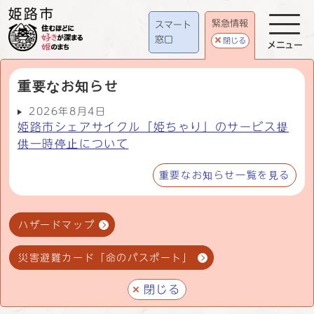
緊急情報
スマート
窓口
閉じる
メニュー
重要なお知らせ
2026年8月4日
姫路市シェアサイクル「姫ちゃり」のサービス提
供一時停止について
重要なお知らせ一覧を見る
ハザードマップ
災害避難カード「命のパスポート」
閉じる