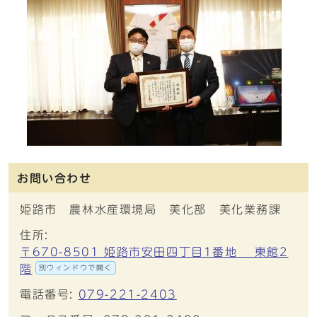
お問い合わせ
姫路市 農林水産環境局 美化部 美化業務課
住所:
〒670-8501 姫路市安田四丁目1番地 東館2
階
別ウィンドウで開く
電話番号:
079-221-2403