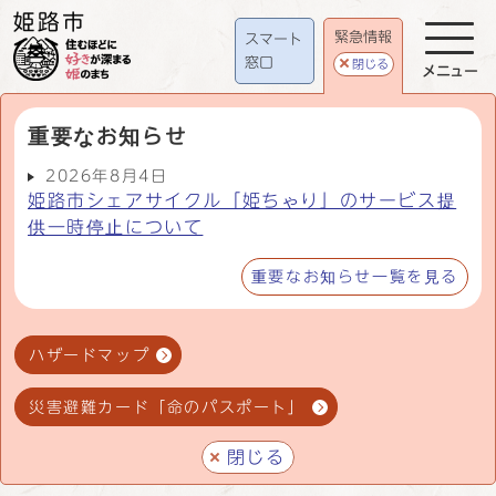
緊急情報
スマート
窓口
閉じる
メニュー
重要なお知らせ
2026年8月4日
姫路市シェアサイクル「姫ちゃり」のサービス提
供一時停止について
重要なお知らせ一覧を見る
ハザードマップ
災害避難カード「命のパスポート」
閉じる