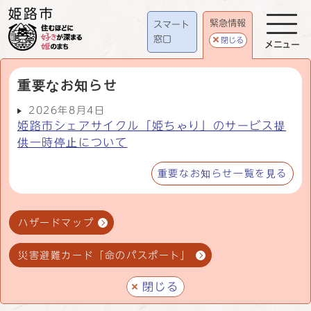
緊急情報
スマート
窓口
閉じる
メニュー
重要なお知らせ
2026年8月4日
姫路市シェアサイクル「姫ちゃり」のサービス提
供一時停止について
重要なお知らせ一覧を見る
ハザードマップ
災害避難カード「命のパスポート」
閉じる