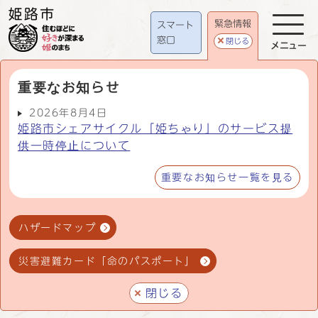
緊急情報
スマート
窓口
閉じる
メニュー
重要なお知らせ
2026年8月4日
姫路市シェアサイクル「姫ちゃり」のサービス提
供一時停止について
重要なお知らせ一覧を見る
ハザードマップ
災害避難カード「命のパスポート」
閉じる