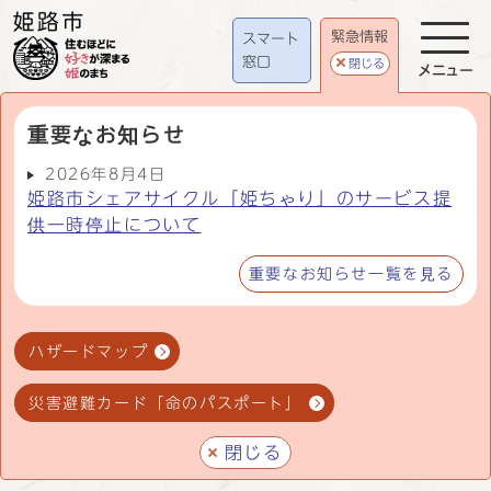
緊急情報
スマート
窓口
閉じる
メニュー
重要なお知らせ
2026年8月4日
姫路市シェアサイクル「姫ちゃり」のサービス提
供一時停止について
重要なお知らせ一覧を見る
ハザードマップ
災害避難カード「命のパスポート」
閉じる