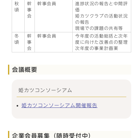
秋
幹
幹事会員
進捗状況の報告と中間評
頃
事
価
会
姫カツクラブの活動状況
の報告
現場での課題の共有等
冬
幹
幹事会員
今年度の活動総括と次年
頃
事
度に向けた改善点の整理
会
次年度の事業計画案
会議概要
姫カツコンソーシアム
姫カツコンソーシアム開催報告
企業会員募集（随時受付中）