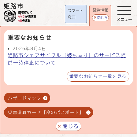
緊急情報
スマート
窓口
閉じる
メニュー
重要なお知らせ
2026年8月4日
姫路市シェアサイクル「姫ちゃり」のサービス提
供一時停止について
重要なお知らせ一覧を見る
ハザードマップ
災害避難カード「命のパスポート」
閉じる