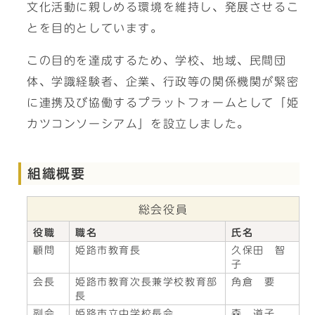
文化活動に親しめる環境を維持し、発展させるこ
とを目的としています。
この目的を達成するため、学校、地域、民間団
体、学識経験者、企業、行政等の関係機関が緊密
に連携及び協働するプラットフォームとして「姫
カツコンソーシアム」を設立しました。
組織概要
総会役員
役職
職名
氏名
顧問
姫路市教育長
久保田 智
子
会長
姫路市教育次長兼学校教育部
角倉 要
長
副会
姫路市立中学校長会
森 道子