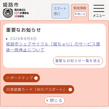
緊急情報
スマート
窓口
閉じる
メニュー
重要なお知らせ
2026年8月4日
姫路市シェアサイクル「姫ちゃり」のサービス提
供一時停止について
重要なお知らせ一覧を見る
ハザードマップ
災害避難カード「命のパスポート」
閉じる