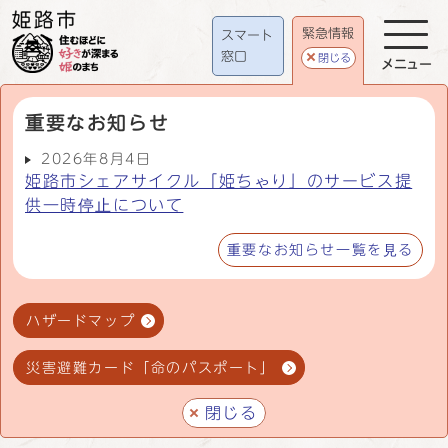
緊急情報
スマート
窓口
閉じる
メニュー
重要なお知らせ
2026年8月4日
姫路市シェアサイクル「姫ちゃり」のサービス提
供一時停止について
重要なお知らせ一覧を見る
ハザードマップ
災害避難カード「命のパスポート」
閉じる