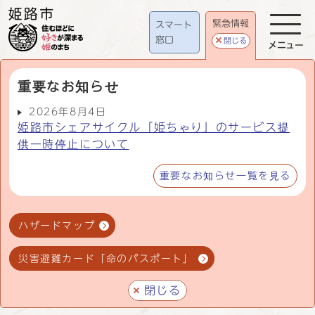
緊急情報
スマート
窓口
閉じる
メニュー
重要なお知らせ
2026年8月4日
姫路市シェアサイクル「姫ちゃり」のサービス提
供一時停止について
重要なお知らせ一覧を見る
ハザードマップ
災害避難カード「命のパスポート」
閉じる