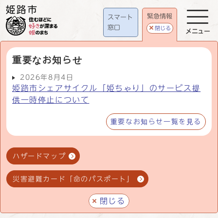
緊急情報
スマート
窓口
閉じる
メニュー
重要なお知らせ
2026年8月4日
姫路市シェアサイクル「姫ちゃり」のサービス提
供一時停止について
重要なお知らせ一覧を見る
ハザードマップ
災害避難カード「命のパスポート」
閉じる