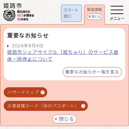
緊急情報
スマート
窓口
閉じる
メニュー
重要なお知らせ
2026年8月4日
姫路市シェアサイクル「姫ちゃり」のサービス提
供一時停止について
重要なお知らせ一覧を見る
ハザードマップ
災害避難カード「命のパスポート」
閉じる