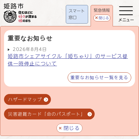
緊急情報
スマート
窓口
閉じる
メニュー
重要なお知らせ
2026年8月4日
姫路市シェアサイクル「姫ちゃり」のサービス提
供一時停止について
重要なお知らせ一覧を見る
ハザードマップ
災害避難カード「命のパスポート」
閉じる