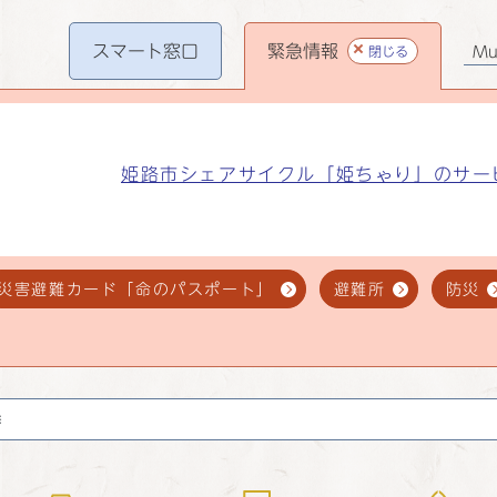
スマート
窓口
緊急情報
閉じる
Mul
姫路市シェアサイクル「姫ちゃり」のサー
災害避難カード「命のパスポート」
避難所
防災